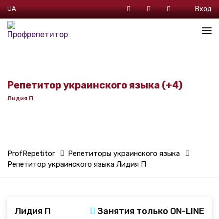
UA
Вход
Репетитор украинского языка (+4)
Лидия П
ProfRepetitor
Репетиторы украинского языка
Репетитор украинского языка Лидия П
ProfRepetitor
Репетиторы зарубежной литературы
Репетитор зарубежной литературы Лидия П
ProfRepetitor
Репетиторы по риторике
Лидия П
Занятия только ON-LINE
Репетитор по риторике Лидия П