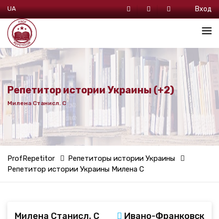
UA
Вход
Репетитор истории Украины (+2)
Милена Станисл. С
ProfRepetitor
Репетиторы истории Украины
Репетитор истории Украины Милена С
ProfRepetitor
Репетиторы всемирной истории
Репетитор всемирной истории Милена С
ProfRepetitor
Репетиторы географии
Репетитор географии Милена С
Милена Станисл. С
Ивано-Франковск